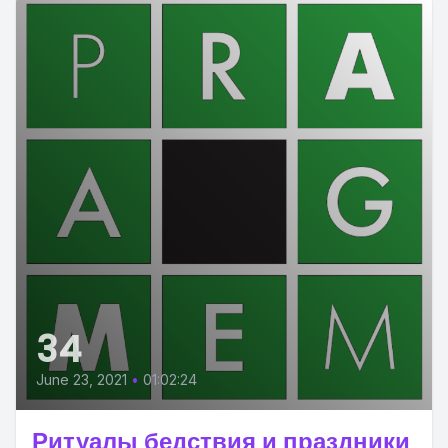
34
June 23, 2021
•
01:02:24
Ритуалы бедствия и праздники