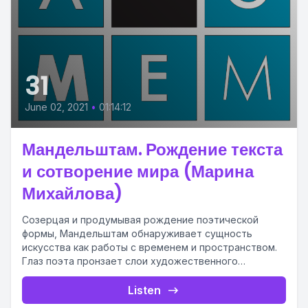
31
June 02, 2021
•
01:14:12
Мандельштам. Рождение текста
и сотворение мира (Марина
Михайлова)
Созерцая и продумывая рождение поэтической
формы, Мандельштам обнаруживает сущность
искусства как работы с временем и пространством.
Глаз поэта пронзает слои художественного
феномена, раскрывая его...
Listen