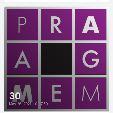
30
May 26, 2021
•
01:17:50