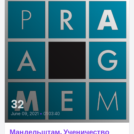
32
June 09, 2021
•
01:03:40
Мандельштам. Ученичество