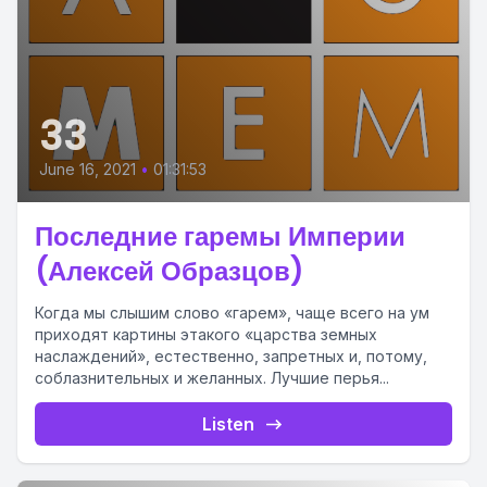
33
June 16, 2021
•
01:31:53
Последние гаремы Империи
(Алексей Образцов)
Когда мы слышим слово «гарем», чаще всего на ум
приходят картины этакого «царства земных
наслаждений», естественно, запретных и, потому,
соблазнительных и желанных. Лучшие перья...
Listen