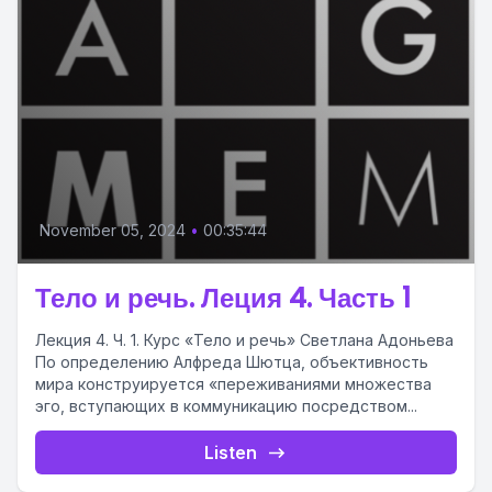
November 05, 2024
•
00:35:44
Тело и речь. Леция 4. Часть 1
Лекция 4. Ч. 1. Курс «Тело и речь» Светлана Адоньева
По определению Алфреда Шютца, объективность
мира конструируется «переживаниями множества
эго, вступающих в коммуникацию посредством...
Listen