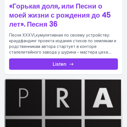
«Горькая доля, или Песни о
моей жизни с рождения до 45
лет». Песня 36
Песня XXXVI,кумулятивная по своему устройству:
краудфандинг проекта издания стихов по землякам и
родственникам автора стартует в конторе
сталелитейного завода у шурина – мастера цеха....
Listen