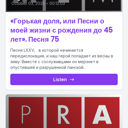
October 03, 2025
•
00:12:03
«Горькая доля, или Песни о
моей жизни с рождения до 45
лет». Песня 75
Песня LXXV, в которой начинается
передислокация, и наш герой попадает из весны в
зиму. Вместе с сослуживцами он мерзнет в
опустевшей и разрушенной панской...
Listen