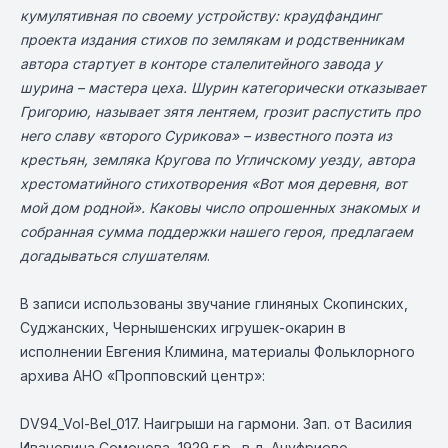
кумулятивная по своему устройству: краудфандинг
проекта издания стихов по землякам и родственникам
автора стартует в конторе сталелитейного завода у
шурина – мастера цеха. Шурин категорически отказывает
Григорию, называет зятя лентяем, грозит распустить про
него славу «второго Сурикова» – известного поэта из
крестьян, земляка Кругова по Угличскому уезду, автора
хрестоматийного стихотворения «Вот моя деревня, вот
мой дом родной». Каковы число опрошенных знакомых и
собранная сумма поддержки нашего героя, предлагаем
догадываться слушателям
.
В записи использованы звучание глиняных Скопинских,
Суджанских, Чернышенских игрушек-окарин в
исполнении Евгения Климина, материалы Фольклорного
архива АНО «Пропповский центр»:
DV94_Vol-Bel_017. Наигрыши на гармони. Зап. от Василия
Ивановича Семенова, 1929 г.р., в д. Ануфриево