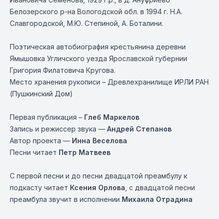
Белозерского р-на Вологодской обл. в 1994 г. Н.А.
Славгородской, М.Ю. Степиной, А. Боталини.
Поэтическая автобиография крестьянина деревни
Ямышовка Угличского уезда Ярославской губернии
Григория Филатовича Кругова.
Место хранения рукописи – Древлехранилище ИРЛИ РАН
(Пушкинский Дом)
Первая публикация –
Глеб Маркелов
Запись и режиссер звука —
Андрей Степанов
Автор проекта —
Инна Веселова
Песни читает
Петр Матвеев
С первой песни и до песни двадцатой преамбулу к
подкасту читает
Ксения Орлова
, с двадцатой песни
преамбула звучит в исполнении
Михаила Отрадина