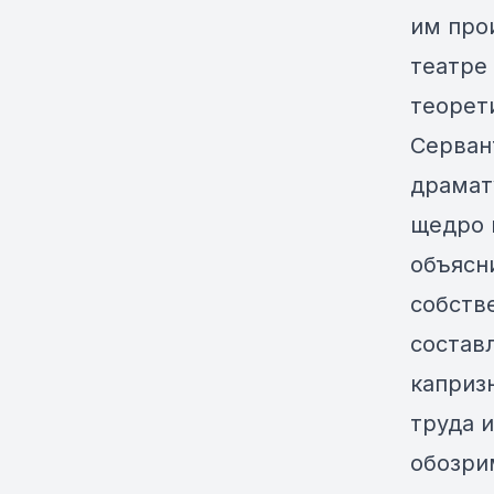
им про
театре
теорет
Серван
драмат
щедро 
объясни
собств
состав
каприз
труда 
обозри