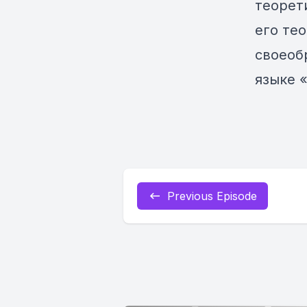
теорет
его те
своеоб
языке 
Previous Episode