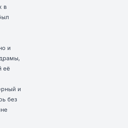
х в
был
но и
 драмы,
й её
ерный и
рь без
лне