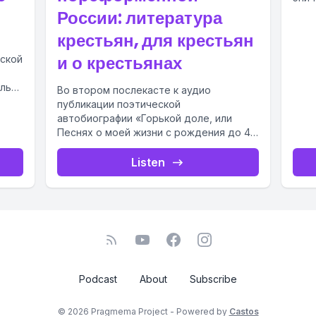
восп
России: литература
«жив
крестьян, для крестьян
и о крестьянах
еской
льзя
Во втором послекасте к аудио
публикации поэтической
ой
автобиографии «Горькой доле, или
Песнях о моей жизни с рождения до 45
лет» крестьянина деревни Ямышовка
Угличского...
Listen
Podcast
About
Subscribe
© 2026 Pragmema Project - Powered by
Castos