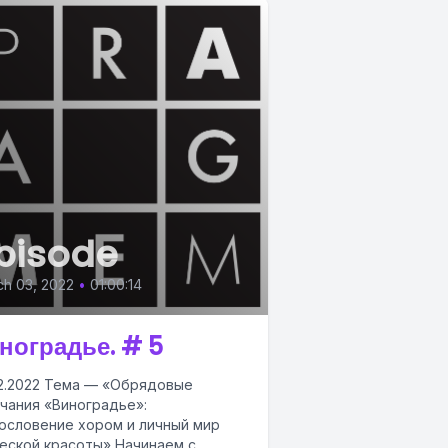
pisode
ch 03, 2022
•
01:00:14
ноградье. # 5
2.2022 Тема — «Обрядовые
чания «Виноградье»:
ословение хором и личный мир
еской красоты» Начинаем с