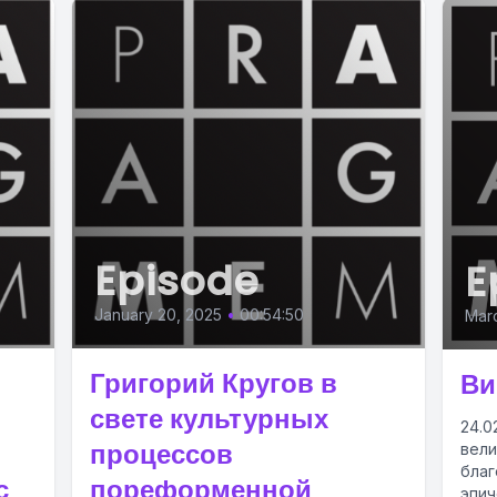
Episode
E
January 20, 2025
•
00:54:50
Mar
Григорий Кругов в
Ви
свете культурных
24.0
процессов
вели
благ
с
пореформенной
эпич