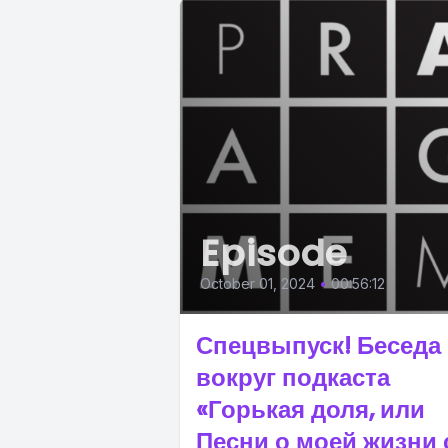
Episode
October 01, 2024
•
00:56:12
Спецвыпуск! Беседа
вокруг подкаста
«Горькая доля, или
Песни о моей жизни 