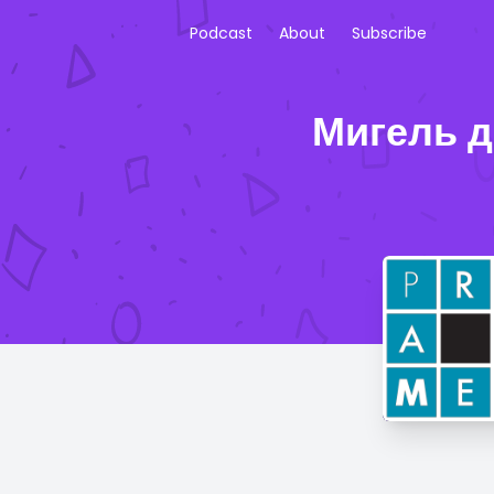
Podcast
About
Subscribe
Мигель д