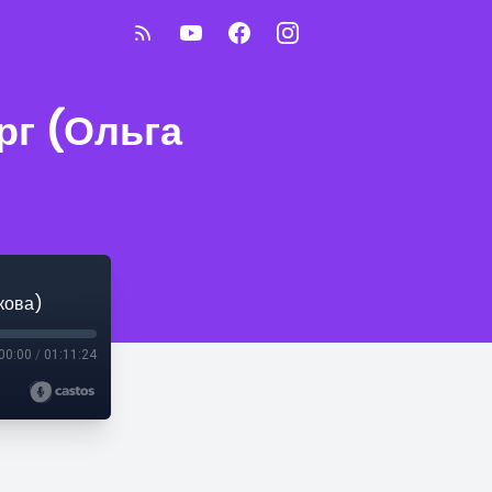
рг (Ольга
кова)
00:00
/
01:11:24