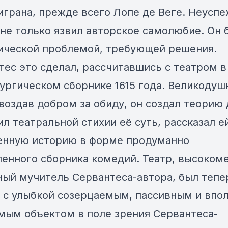
играна, прежде всего Лопе де Веге. Неуспе
 не только язвил авторское самолюбие. Он 
ической проблемой, требующей решения.
тес это сделал, рассчитавшись с театром в
ургическом сборнике 1615 года. Великодуш
воздав добром за обиду, он создал теорию
л театральной стихии её суть, рассказал е
енную историю в форме продуманно
ленного сборника комедий. Театр, высоком
ный мучитель Сервантеса-автора, был тепе
и с улыбкой созерцаемым, пассивным и впо
мым объектом в поле зрения Сервантеса-