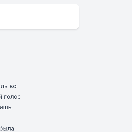
ль во
й голос
лишь
 была