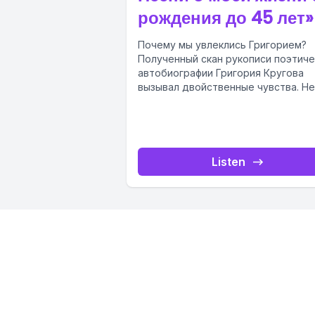
рождения до 45 лет»
Почему мы увлеклись Григорием?
Полученный скан рукописи поэтич
автобиографии Григория Кругова
вызывал двойственные чувства. Не
было отрицать значимости почти
тысячестраничной поэмы, созданн
автором из...
Listen