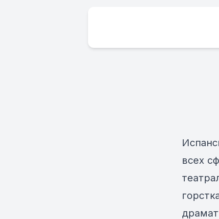
Испанс
всех сф
театра
горстк
драмат