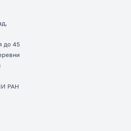
ад,
я до 45
еревни
и
ЛИ РАН