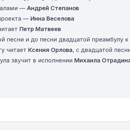
иалами —
Андрей Степанов
проекта —
Инна Веселова
читает
Петр Матвеев
ой песни и до песни двадцатой преамбулу к
ту читает
Ксения Орлова
, с двадцатой песн
ула звучит в исполнении
Михаила Отрадин