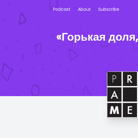
Podcast
About
Subscribe
«Горькая доля