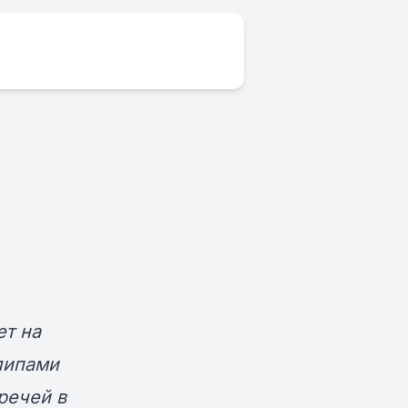
ет на
липами
речей в