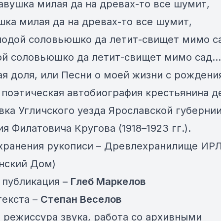
бавушка милая да на древах-то все шумит,
шка милая да на древах-то все шумит,
лодой соловьюшко да летит-свищет мимо с
й соловьюшко да летит-свищет мимо сад...
ая доля, или Песни о моей жизни с рождени
 поэтическая автобиография крестьянина д
ка Угличского уезда Ярославской губерни
я Филатовича Кругова (1918–1923 гг.).
хранения рукописи – Древлехранилище ИР
нский Дом)
 публикация –
Глеб Маркелов
текста –
Степан Веселов
, режиссура звука, работа со архивными