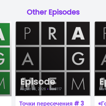
Other Episodes
Episode
E
August 06, 2026
•
00:51:17
Mar
Точки пересечения # 3
«Г