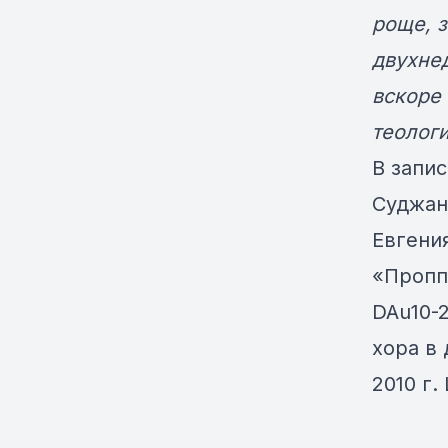
роще, з
двухнед
вскоре 
теолог
В запи
Суджан
Евгени
«Пропп
DAu10-2
хора в 
2010 г.