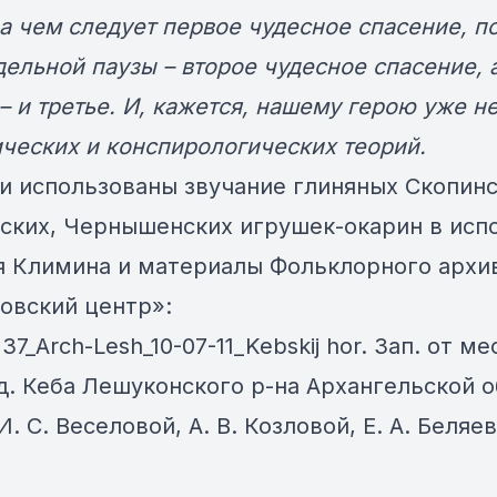
а чем следует первое чудесное спасение, п
ельной паузы – второе чудесное спасение, 
– и третье. И, кажется, нашему герою уже н
ических и конспирологических теорий.
си использованы звучание глиняных Скопинс
ских, Чернышенских игрушек-окарин в исп
я Климина и материалы Фольклорного архи
овский центр»:
37_Arch-Lesh_10-07-11_Kebskij hor. Зап. от м
д. Кеба Лешуконского р-на Архангельской о
 И. С. Веселовой, А. В. Козловой, Е. А. Беляе