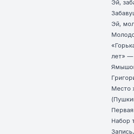
Эй, за
Забаву
Эй, мо
Молодо
«Горьк
лет» —
Ямышов
Григори
Место 
(Пушки
Первая
Набор 
Запись