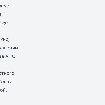
осле
а
е до
ких,
олнении
ва АНО
естного
бл. в
вой.