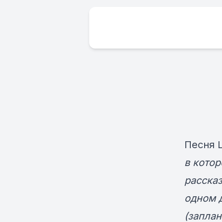
Песня 
в котор
расска
одном 
(запла