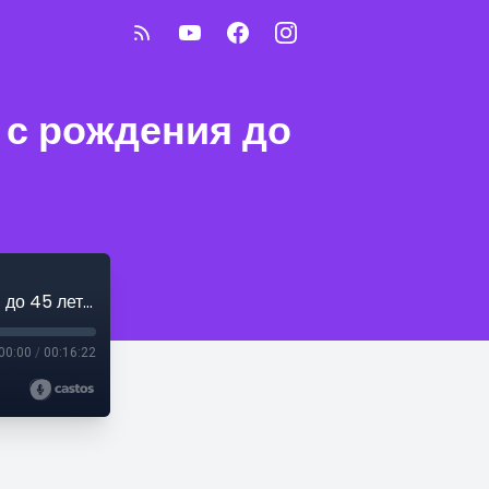
 с рождения до
«Горькая доля, или Песни о моей жизни с рождения до 45 лет». Песня 85
00:00
/
00:16:22