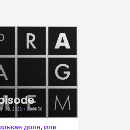
pisode
ch 09, 2026
•
00:10:58
орькая доля, или