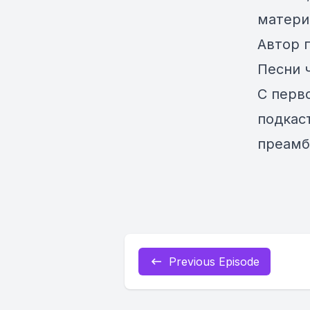
матер
Автор 
Песни 
С перв
подкас
преамб
Previous Episode