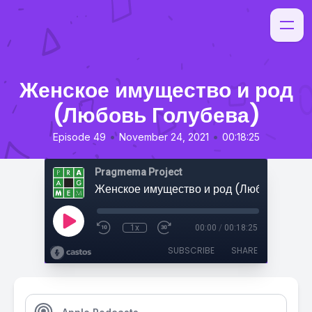
Женское имущество и род
(Любовь Голубева)
•
•
Episode 49
November 24, 2021
00:18:25
Pragmema Project
Женское имущество и род (Любовь Голу
1x
00:00
/
00:18:25
SUBSCRIBE
SHARE