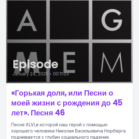
Episode
January 24, 2025
•
00:11:03
«Горькая доля, или Песни о
моей жизни с рождения до 45
лет». Песня 46
Песня XLVI,в которой наш герой с помощью
хорошего человека Николая Васильевича Норберга
поднимается с глубин социального падения.