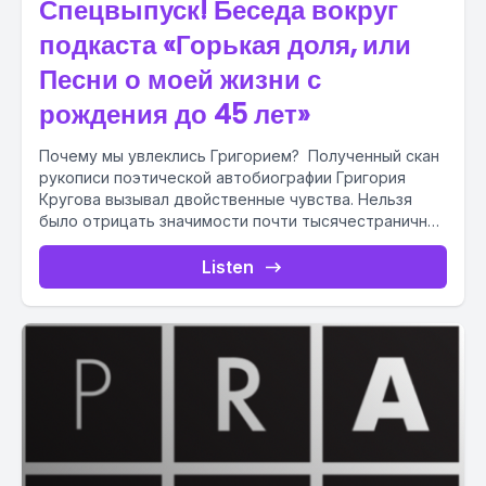
Спецвыпуск! Беседа вокруг
подкаста «Горькая доля, или
Песни о моей жизни с
рождения до 45 лет»
Почему мы увлеклись Григорием? Полученный скан
рукописи поэтической автобиографии Григория
Кругова вызывал двойственные чувства. Нельзя
было отрицать значимости почти тысячестраничной
поэмы, созданной автором из...
Listen