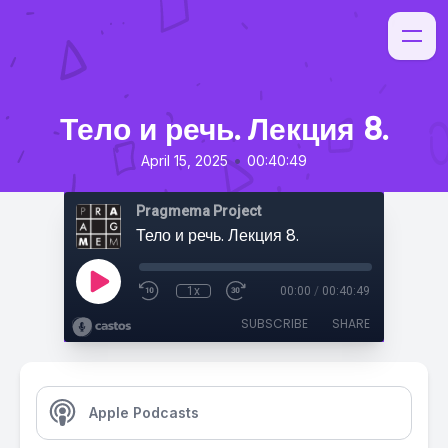
Тело и речь. Лекция 8.
•
April 15, 2025
00:40:49
Pragmema Project
Тело и речь. Лекция 8.
1x
00:00
/
00:40:49
SUBSCRIBE
SHARE
Apple Podcasts