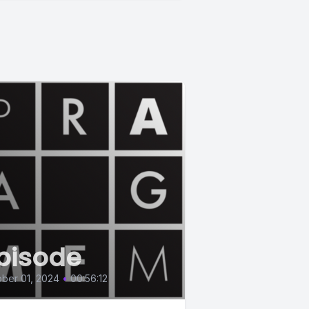
pisode
ber 01, 2024
•
00:56:12