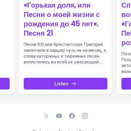
«Горькая доля, или
Сп
Песни о моей жизни с
во
рождения до 45 лет».
«Г
Песня 21
Пе
ро
Песня XXI,или Арестантская. Григория
сном
заключили в карцер чуть не на месяц, и
Поче
слова каторжных и тюремных песен
Полу
воплотились во всей их ужасающей
авто
наглядности. Холод,...
вызы
было
тыся
Listen
авто