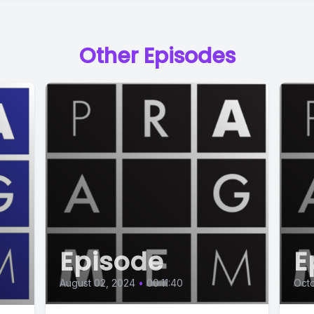
Other Episodes
Episode
E
August 02, 2024
•
00:11:40
Octo