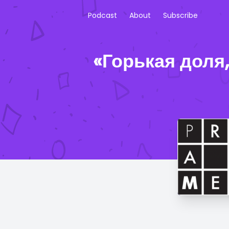
Podcast
About
Subscribe
«Горькая доля