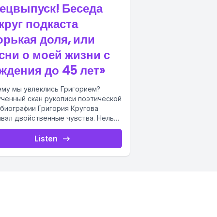
ецвыпуск! Беседа
круг подкаста
орькая доля, или
сни о моей жизни с
ждения до 45 лет»
му мы увлеклись Григорием?
ченный скан рукописи поэтической
биографии Григория Кругова
вал двойственные чувства. Нельзя
 отрицать значимости почти
честраничной поэмы, созданной
Listen
ром из...