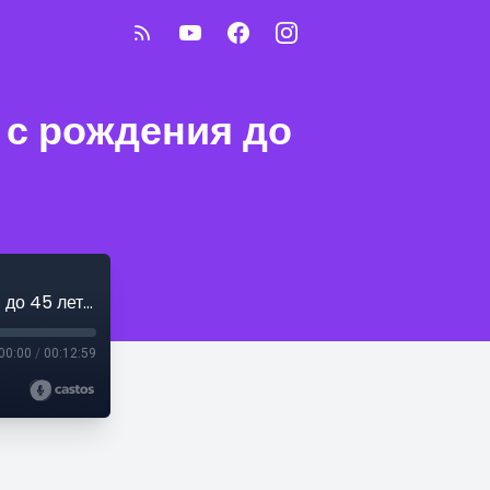
 с рождения до
«Горькая доля, или Песни о моей жизни с рождения до 45 лет». Песня 89
00:00
/
00:12:59