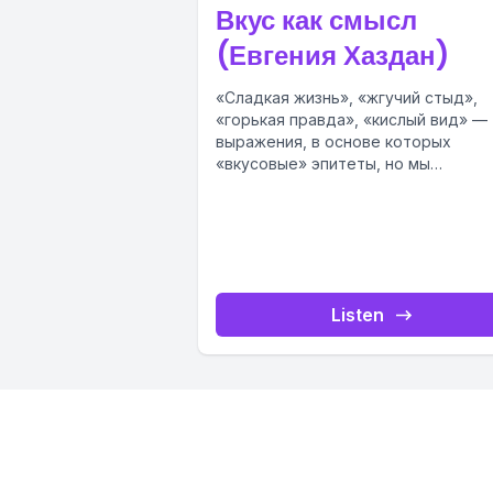
Вкус как смысл
(Евгения Хаздан)
«Сладкая жизнь», «жгучий стыд»,
«горькая правда», «кислый вид» —
выражения, в основе которых
«вкусовые» эпитеты, но мы
воспринимаем их только в перено
смысле. Когда...
Listen