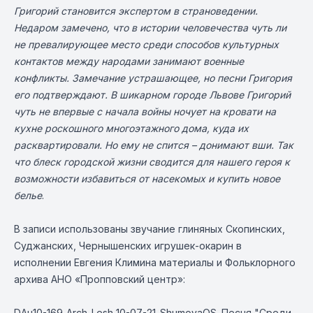
Григорий становится экспертом в страноведении.
Недаром замечено, что в истории человечества чуть ли
не превалирующее место среди способов культурных
контактов между народами занимают военные
конфликты. Замечание устрашающее, но песни Григория
его подтверждают. В шикарном городе Львове Григорий
чуть не впервые с начала войны ночует на кровати на
кухне роскошного многоэтажного дома, куда их
расквартировали. Но ему не спится – донимают вши. Так
что блеск городской жизни сводится для нашего героя к
возможности избавиться от насекомых и купить новое
белье
.
В записи использованы звучание глиняных Скопинских,
Суджанских, Чернышенских игрушек-окарин в
исполнении Евгения Климина материалы и Фольклорного
архива АНО «Пропповский центр»:
DAu10-169_Arch-Lesh_10-07-21_ShumovaOS. Песня "Среди