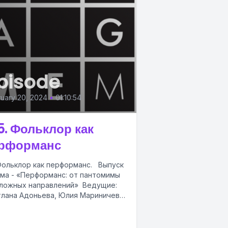
pisode
uary 20, 2024
•
01:10:54
5. Фольклор как
рформанс
Фольклор как перформанс. Выпуск
ема - «Перформанс: от пантомимы
ложных направлений» Ведущие:
лана Адоньева, Юлия Мариничева,
а Сорокина. А Н...