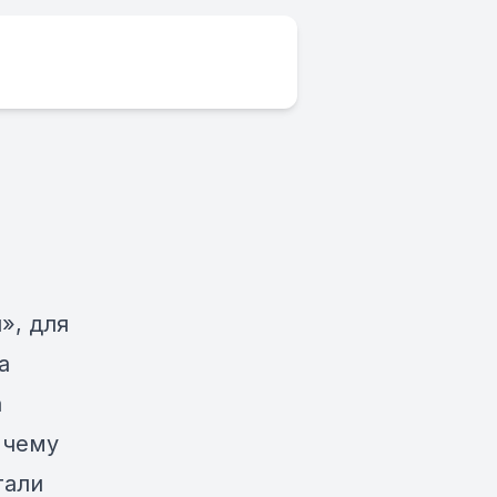
», для
а
а
 чему
тали