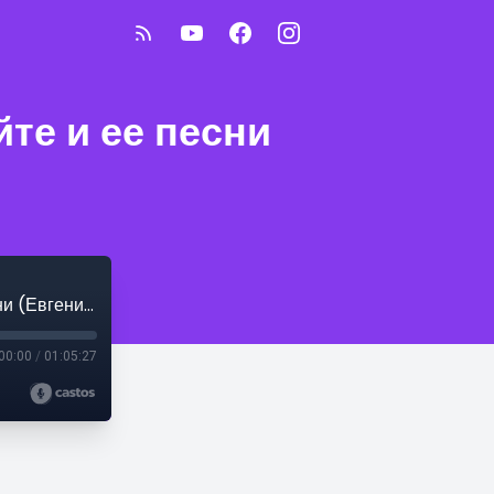
те и ее песни
Еврейский соловей: Нехама Лифшицайте и ее песни (Евгения Хаздан)
00:00
/
01:05:27