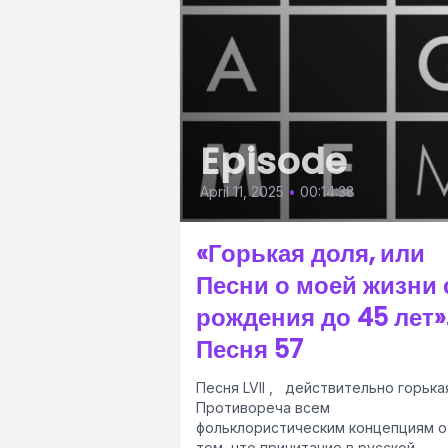
Episode
April 11, 2025
•
00:14:38
«Горькая доля, или
Песни о моей жизни 
рождения до 45 лет»
Песня 57
Песня LVII , действительно горька
Противореча всем
фольклористическим концепциям о
том, что причитание в русской