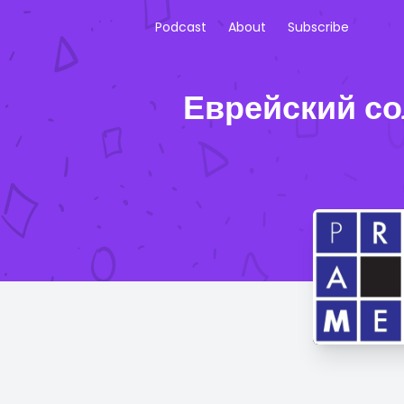
Podcast
About
Subscribe
Еврейский со