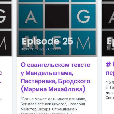
E
Episode 25
Febr
April 28, 2021
•
01:19:28
# 
O евангельском тексте
с
пе
у Мандельштама,
.
Пастернака, Бродского
# 5 
(Марина Михайлова)
5. Т
до с
Свет
я.
"Бог не может дать много или мало,
Ольг
Бог дает все или ничего", - говорил
Мейстер Экхарт. Стремление к