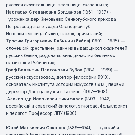
русская сказительница, песенница, сказочница;
Настасья Степановна Богданова (
1861 – 1937) -
уроженка дер. Зиновьево Сенногубского прихода
Петрозаводского уезда Олонецкой губ.
Исполнительница былин, сказок, причитаний;
Трофим Григорьевич Рябинин (Рябов)
(1801 — 1885) —
олонецкий крестьянин, один из выдающихся сказителей
русских былин, родоначальник династии былинных
сказителей Рябининых;
Граф Валентин Платонович Зубов
(1884 — 1969) —
русский искусствовед, доктор философии (1913),
основатель
Институ
та истории искусств (1912), первый
директор Дворца-музея в Гатчине (1917—1918);
Александр Исаакович Никифоров
(1893 – 1942) —
российский и советский филолог, этнограф, фольклорист
и педагог. Профессор ЛПУ (1936);
Юрий Матвеевич Соколов
(
1
889—1941) — русский и
советский фольклорист и литературовед, академик АН