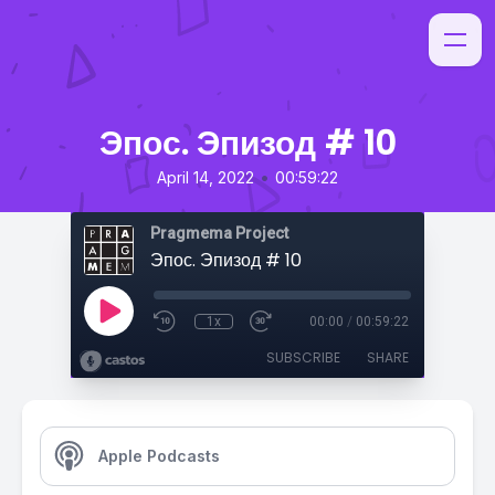
Эпос. Эпизод # 10
•
April 14, 2022
00:59:22
Pragmema Project
Эпос. Эпизод # 10
1x
00:00
/
00:59:22
SUBSCRIBE
SHARE
Apple Podcasts