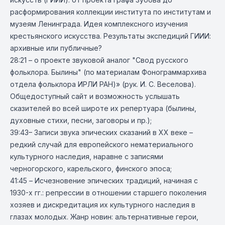
расформирования коллекции института по институтам и
музеям Ленинграда. Идея комплексного изучения
крестьянского искусства. Результаты экспедиций ГИИИ:
архивные или публичные?
28:21 – о проекте звуковой аналог "Свод русского
фольклора. Былины" (по материалам Фонограммархива
отдела фольклора ИРЛИ РАН)» (рук. И. С. Веселова).
Общедоступный сайт и возможность услышать
сказителей во всей широте их репертуара (былины,
духовные стихи, песни, заговоры и пр.);
39:43– Записи звука эпических сказаний в XX веке –
редкий случай для европейского нематериального
культурного наследия, наравне с записями
черногорского, карельского, финского эпоса;
41:45 – Исчезновение эпических традиций, начиная с
1930-х гг.: репрессии в отношении старшего поколения
хозяев и дискредитация их культурного наследия в
глазах молодых. Жанр новин: альтернативные герои,