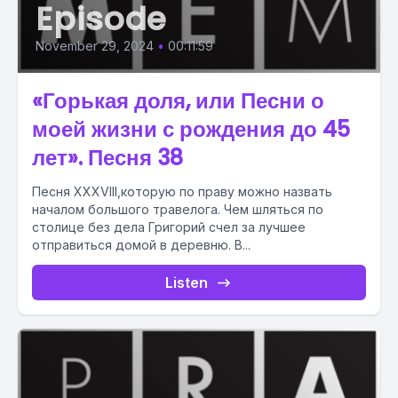
Episode
November 29, 2024
•
00:11:59
«Горькая доля, или Песни о
моей жизни с рождения до 45
лет». Песня 38
Песня XXXVIII,которую по праву можно назвать
началом большого травелога. Чем шляться по
столице без дела Григорий счел за лучшее
отправиться домой в деревню. В...
Listen