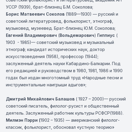
УССР (1939), брат-близнец Б.М. Соколова;
Борис Матвеевич Соколов
(
1
889—1930) — русский и
советский литературовед, фольклорист, этнограф,
музыковед, музеевед. Брат-близнец Ю.М. Соколова;
Евгений Владимирович
(
Вольдемарович
)
Гиппиус
(
1903 - 1985)— советский музыковед и музыкальный
этнограф; кандидат исторических наук, доктор
искусствоведения (1958), профессор (1944);
заслуженный деятель науки Кабардино-Балкарии. Под
его редакцией и руководством в 1980, 1981, 1986 и 1990
годах был издан многотомный труд «Народные песни и
инструментальные наигрыши адыгов»;
Дмитрий Михайлович Балашов
( 1927 – 2000)— русский
советский писатель, филолог-русист и общественный
деятель. Заслуженный работник культуры РСФСР(1988).
Милмэн Пэрри (
1902 – 1935) — американский филолог-
классик, фольклорист, обосновал «устную теорию»