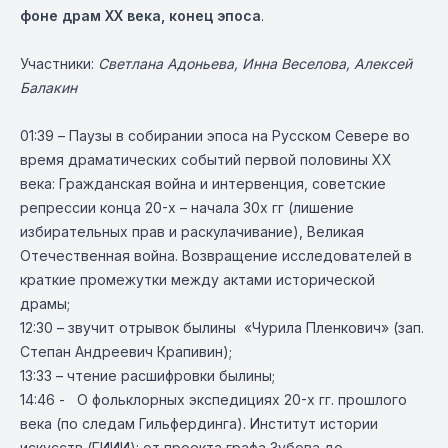
фоне драм ХХ века, конец эпоса
.
Участники:
Светлана Адоньева, Инна Веселова, Алексей
Балакин
01:39 – Паузы в собирании эпоса на Русском Севере во
время драматических событий первой половины ХХ
века: Гражданская война и интервенция, советские
репрессии конца 20-х – начала 30х гг (лишение
избирательных прав и раскулачивание), Великая
Отечественная война. Возвращение исследователей в
краткие промежутки между актами исторической
драмы;
12:30 – звучит отрывок былины «Чурила Пленкович» (зап.
Степан Андреевич Крапивин);
13:33 – чтение расшифровки былины;
14:46 - О фольклорных экспедициях 20-х гг. прошлого
века (по следам Гильфердинга). Институт истории
искусств (ГИИИ): от проекта графа Зубова до