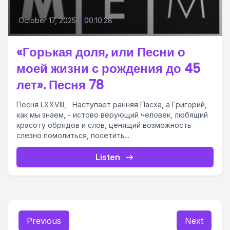
October 17, 2025
•
00:10:28
«Горькая доля, или Песни о
моей жизни с рождения до 45
лет». Песня 78
Песня LXXVIII, Наступает ранняя Пасха, а Григорий,
как мы знаем, - истово верующий человек, любящий
красоту обрядов и слов, ценящий возможность
слезно помолиться, посетить...
Listen
Previous
Next