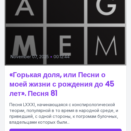
November 07, 2025
•
00:12:44
«Горькая доля, или Песни о
моей жизни с рождения до 45
лет». Песня 81
Песня LXXXI, начинающаяся с конспирологической
теории, популярной в то время в народной среде, и
приведшей, с одной стороны, к погромам булочных,
владельцами которых были...