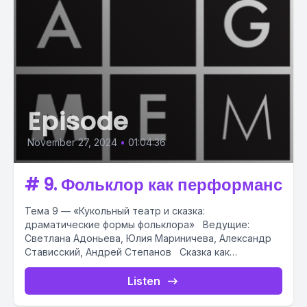
Episode
November 27, 2024
•
01:04:36
# 9. Фольклор как перформанс
Тема 9 — «Кукольный театр и сказка:
драматические формы фольклора» Ведущие:
Светлана Адоньева, Юлия Мариничева, Александр
Стависский, Андрей Степанов Сказка как
драматическое действие; Кукольный...
Listen