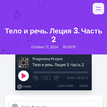
Тело и речь. Леция 3. Часть
2
•
October 17, 2024
00:33:10
Pragmema Project
Тело и речь. Леция 3. Часть 2
1x
00:00
/
00:33:10
SUBSCRIBE
SHARE