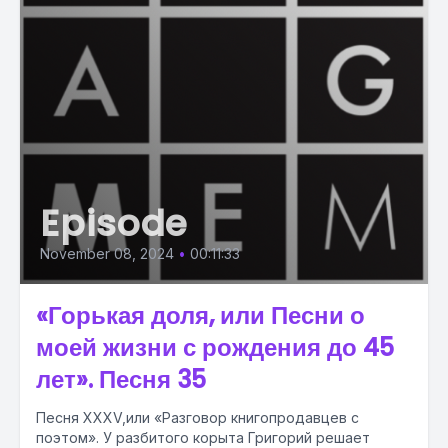
Episode
November 08, 2024
•
00:11:33
«Горькая доля, или Песни о
моей жизни с рождения до 45
лет». Песня 35
Песня XXXV,или «Разговор книгопродавцев с
поэтом». У разбитого корыта Григорий решает