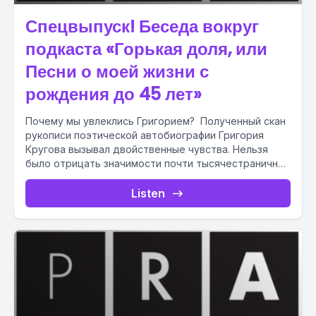
Спецвыпуск! Беседа вокруг
подкаста «Горькая доля, или
Песни о моей жизни с
рождения до 45 лет»
Почему мы увлеклись Григорием? Полученный скан
рукописи поэтической автобиографии Григория
Кругова вызывал двойственные чувства. Нельзя
было отрицать значимости почти тысячестраничной
поэмы, созданной автором из...
Listen