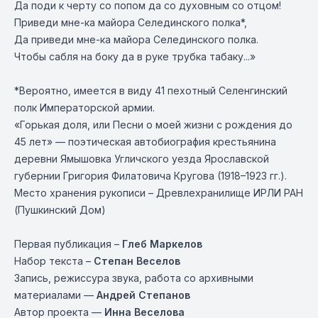
Да поди к черту со попом да со духовным со отцом!
Приведи мне-ка майора Селединского полка*,
Да приведи мне-ка майора Селединского полка.
Чтобы сабля на боку да в руке трубка табаку...»
*Вероятно, имеется в виду 41 пехотный Селенгинский
полк Императорской армии.
«Горькая доля, или Песни о моей жизни с рождения до
45 лет» — поэтическая автобиография крестьянина
деревни Ямышовка Угличского уезда Ярославской
губернии Григория Филатовича Кругова (1918–1923 гг.).
Место хранения рукописи – Древлехранилище ИРЛИ РАН
(Пушкинский Дом)
Первая публикация –
Глеб Маркелов
Набор текста –
Степан Веселов
Запись, режиссура звука, работа со архивными
материалами —
Андрей Степанов
Автор проекта —
Инна Веселова