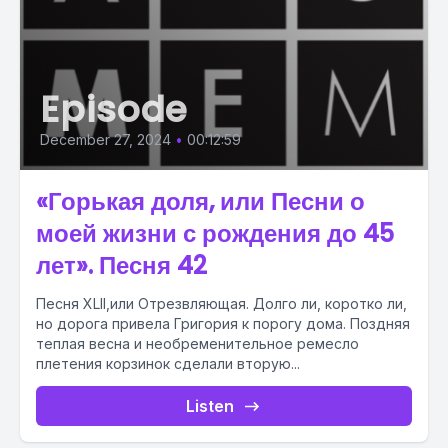
Episode
December 27, 2024
•
00:12:59
«Горькая доля, или Песни о
моей жизни с рождения до 45
лет». Песня 42
Песня XLII,или Отрезвляющая. Долго ли, коротко ли,
но дорога привела Григория к порогу дома. Поздняя
теплая весна и необременительное ремесло
плетения корзинок сделали вторую...
Listen