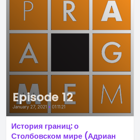
Episode 12
January 27, 2021
•
01:11:21
История границ: о
Столбовском мире (Адриан