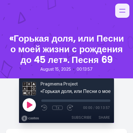
«Горькая доля, или Песни
о моей жизни с рождения
до 45 лет». Песня 69
•
August 15, 2025
00:13:57
Pragmema Project
1x
00:00
/
00:13:57
SUBSCRIBE
SHARE