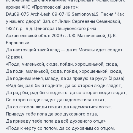
архива АНО «Пропповский центр»:
DAu09-075_Arch-Lesh_09-07-16_SemionovaLS. Песня "Как
у нашего двора". Зап. от Лилии Сергеевны Семеновой,
1932 г. р., в д. Ценогора Лешуконского р-на
Архангельской обл. в 2009 г. Л. Ф. Матвиевской, Д. К.
Барановым.
Да настоящий такой клад — да из Москвы идет солдат
(2 раза).
«Поди, миленькой, сюда, пойди, хорошенькой, сюда,
Да поди, миленькой, сюда, пойди, хорошенькой, сюда,
Да подними меня, младу, да за правую за руку» (2 раза).
«Рад бы, рад бы я поднять, да со сторон люди глядят,
Да рад бы, рад бы я поднять, да со сторон люди глядят,
Со сторон люди глядят да надсмеятися хотят,
Да со сторон люди глядят да надсмеятися хотят.
Приведу тебе попа да всё духовного отца,
Да приведу тебе попа да всё духовного отца».
«Поди к черту со попом, да со духовным со отцом,