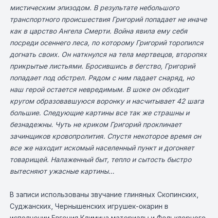
мистическим эпизодом. В результате небольшого
транспортного происшествия Григорий попадает не иначе
как в царство Ангела Смерти. Война явила ему себя
посреди осеннего леса, по которому Григорий торопился
догнать своих. Он наткнулся на тела мертвецов, второпях
прикрытые листьями. Бросившись в бегство, Григорий
попадает под обстрел. Рядом с ним падает снаряд, но
наш герой остается невредимым. В шоке он обходит
кругом образовавшуюся воронку и насчитывает 42 шага
большие. Следующие картины все так же страшны и
безнадежны. Чуть не криком Григорий проклинает
зачинщиков кровопролития. Спустя некоторое время он
все же находит искомый населенный пункт и догоняет
товарищей. Налаженный быт, тепло и сытость быстро
вытесняют ужасные картины...
В записи использованы звучание глиняных Скопинских,
Суджанских, Чернышенских игрушек-окарин в
исполнении Евгения Климина материалы и Фольклорного