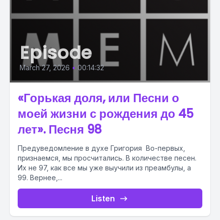
Episode
March 27, 2026
•
00:14:32
«Горькая доля, или Песни о
моей жизни с рождения до 45
лет». Песня 98
Предуведомление в духе Григория Во-первых,
признаемся, мы просчитались. В количестве песен.
Их не 97, как все мы уже выучили из преамбулы, а
99. Вернее,...
Listen