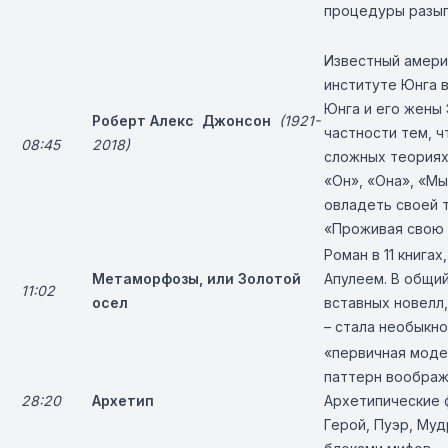
процедуры разыг
Известный америк
институте Юнга в
Юнга и его жены
Роберт Алекс Джонсон
(1921-
частности тем, ч
08:45
2018)
сложных теориях 
«Он», «Она», «Мы
овладеть своей 
«Проживая свою
Роман в 11 книга
Метаморфозы, или Золотой
Апулеем. В общи
11:02
осел
вставных новелл,
– стала необыкно
«первичная моде
паттерн воображ
28:20
Архетип
Архетипические ф
Герой, Пуэр, Му