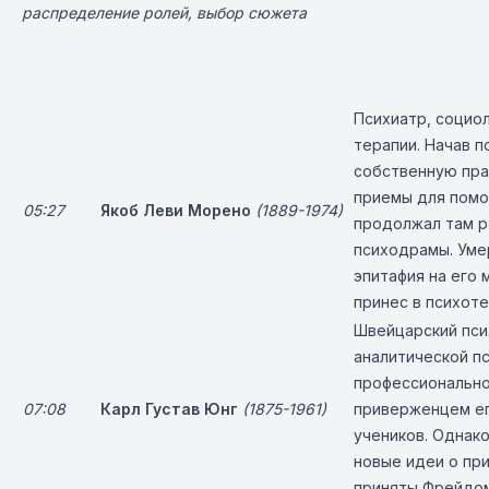
распределение ролей, выбор сюжета
Психиатр, социо
терапии. Начав п
собственную пра
приемы для помо
05:27
Якоб Леви Морено
(
1889-1974
)
продолжал там р
психодрамы. Умер
эпитафия на его 
принес в психот
Швейцарский псих
аналитической п
профессионально
07:08
Карл Густав Юнг
(1875-1961)
приверженцем ег
учеников. Однак
новые идеи о пр
приняты Фрейдом,