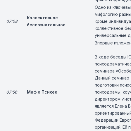
Одно из ключевых
мифологию разны
Коллективное
07:08
кроме индивидуа
бессознательное
коллективное бе
универсальные д
Впервые изложен
В ходе беседы Ю
психодраматичес
семинара «Особе
Данный семинар 
подготовки псих
07:56
Миф о Психее
психодрамы, коуч
директором Инст
является Елена 
ориентированный
Федерации Европ
организаций. Ей