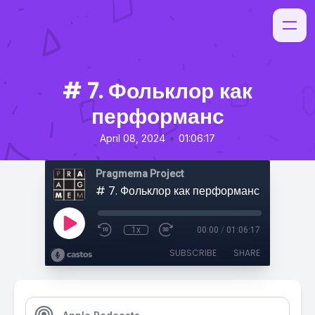
# 7. Фольклор как
перформанс
•
April 08, 2024
01:06:17
Pragmema Project
# 7. Фольклор как перформанс
1x
00:00
/
01:06:17
SUBSCRIBE
SHARE