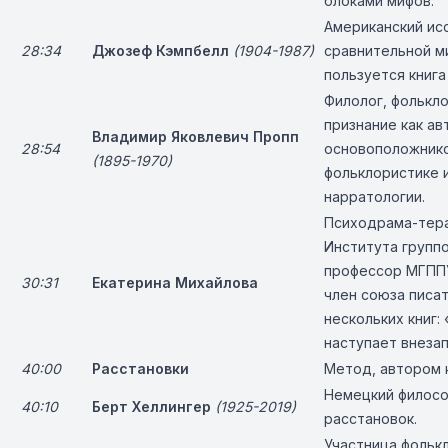
блоками мифов.
Американский ис
28:34
Джозеф Кэмпбелл
(1904-1987)
сравнительной м
пользуется книга
Филолог, фолькл
признание как ав
Владимир Яковлевич Пропп
28:54
основоположнико
(1895-1970
)
фольклористике 
нарратологии.
Психодрама-тера
Института группо
профессор МГППУ
30:31
Екатерина Михайлова
член союза писат
нескольких книг:
наступает внеза
40:00
Расстановки
Метод, автором 
Немецкий филосо
40:10
Берт Хеллингер
(1925-2019)
расстановок.
Участница фольк