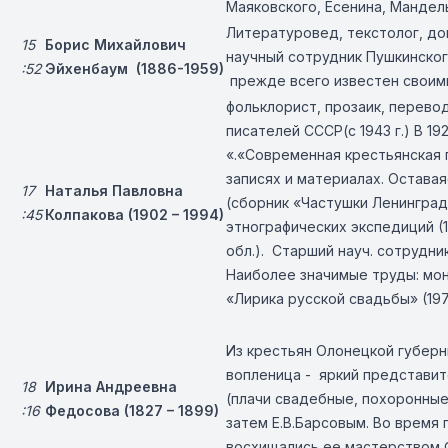
Маяковского, Есенина, Мандел
Литературовед, текстолог, до
15
Борис Михайлович
научный сотрудник Пушкинског
:52
Эйхенбаум (1886-1959)
прежде всего известен своим
фольклорист, прозаик, перево
писателей СССР
(с 1943 г.) В 
«.«Современная крестьянская 
записях и материалах. Остава
17
Наталья Павловна
(сборник «Частушки Ленинград
:45
Колпакова (1902 – 1994)
этнографических экспедиций (1
обл.). Старший науч. сотрудни
Наиболее значимые труды: мон
«Лирика русской свадьбы» (197
Из крестьян Олонецкой губерн
вопленица - яркий представит
18
Ирина Андреевна
(плачи свадебные, похоронные,
:16
Федосова (1827 – 1899)
затем Е.В.Барсовым. Во время 
восхищались ее мастерством Ф