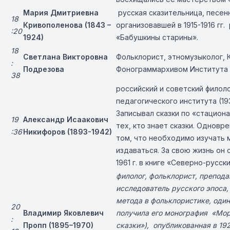
Мария Дмитриевна
русская сказительница, песенн
18
Кривополенова (1843 –
организовавшей в 1915-1916 г
:20
1924)
«Бабушкины старины».
18
Светлана Викторовна
Фольклорист, этномузыколог, 
:
Подрезова
Фонограммархивом Института 
38
российский и советский филоло
педагогического института (19
Записывал сказки по «стацион
19
Александр Исаакович
тех, кто знает сказки. Одновр
:36
Никифоров
(1893-1942)
том, что необходимо изучать м
издаваться. За свою жизнь он
1961 г. в книге «Северно-русски
филолог, фольклорист, препода
исследователь русского эпоса,
метода в фольклористике, оди
20
Владимир Яковлевич
получила его монография «Мор
:
Пропп (1895–1970)
сказки»), опубликованная в 19