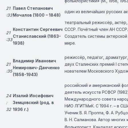
фольклористики» (М., 1958, 1963
21
Павел Степанович
один из величайших русских а
:33
Мочалов (1800 – 1848)
театральный режиссёр, актёр,
Константин Сергеевич
СССР. Почётный член АН СССР.
21
Станиславский (1863-
Создатель системы актерской 
:33
1938)
мире.
режиссёр, педагог, драматург
Владимир Иванович
21
двух Сталинских премий I степ
Немирович-Данченко
:35
нователем Московского Худож
(1858-1943)
российский и американский фо
деятель искусств РСФСР (1982
24
Изалий Иосифович
Международного совета народн
:
Земцовский (род. в
НИО ЛГИТМиК. С 1994 г. – в СШ
32
1936 г.)
Ученик В. Я. Проппа, Ф. А. Рубц
В. Н. Салманова. Автор многих
Фольклорист. Кандидат искусст