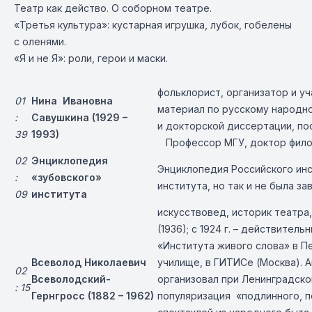
Театр как действо. О соборном театре.
«Третья культура»: кустарная игрушка, лубок, гобелены
с оленями.
«Я и не Я»: роли, герои и маски.
фольклорист, организатор и у
01
Нина Ивановна
материал по русскому народно
:
Савушкина (1929 –
и докторской диссертации, по
39
1993)
Профессор МГУ, доктор филол
02
Энциклопедия
Энциклопедия Российского инс
:
«зубовского»
института, но так и не была за
09
института
искусствовед, историк театра
(1936); с 1924 г. – действите
«Института живого слова» в Пе
Всеволод Николаевич
училище, в ГИТИСе (Москва). Ав
02
Всеволодский-
организовал при Ленинградск
: 15
Гернгросс (1882 – 1962)
популяризация «подлинного, 