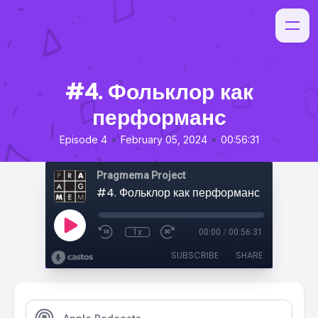
#4. Фольклор как
перформанс
•
•
Episode 4
February 05, 2024
00:56:31
Pragmema Project
#4. Фольклор как перформанс
1x
00:00
/
00:56:31
SUBSCRIBE
SHARE