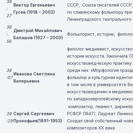
36
Виктор Евгеньевич
СССР
, Союза писателей СССР
:
Гусев (1918 – 2002)
по славянскому фольклору при
27
Ленинградского театрального 
36
Дмитрий Михайлович
:
Фольклорист, историк, филоло
Балашов (1927 – 2000)
58
филолог-медиевист, искусство
истории искусств. Закончила 
искусствоведческую практику 
38
среди них: «Морфология праздн
Иванова Светлана
:07
фольклор и культурная иденти
Валерьевна
в том числе в университете Ви
искусствоведению и медиевист
по западноевропейскому искусс
композитор, пианист, дирижёр
39
Сергей Сергеевич
РСФСР (1947). Лауреат Ленинск
:29
Прокофьев
(1891-1953)
Создал свой собственный нова
композиторов XX века