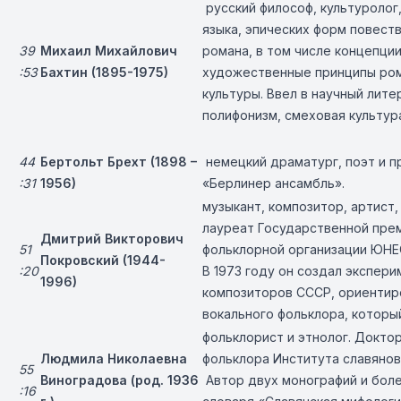
русский философ, культуролог
языка, эпических форм повест
39
Михаил Михайлович
романа, в том числе концепци
:53
Бахтин (1895-1975)
художественные принципы ром
культуры. Ввел в научный лит
полифонизм, смеховая культур
44
Бертольт Брехт (1898 –
немецкий драматург, поэт и п
:31
1956)
«Берлинер ансамбль».
музыкант, композитор, артист,
лауреат Государственной пре
Дмитрий Викторович
51
фольклорной организации ЮНЕ
Покровский (1944-
:20
В 1973 году он создал экспер
1996)
композиторов СССР, ориентиро
вокального фольклора, которы
фольклорист и этнолог. Доктор
Людмила Николаевна
фольклора Института славянов
55
Виноградова (род. 1936
Автор двух монографий и боле
:16