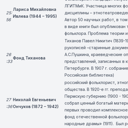
ЛГИТМиК. Участница многих фо
Лариса Михайловна
25:
дисциплины – этнотеатроведе
Ивлева (1944 – 1995)
56
Автор 50 научных работ, в том
в виде книги был опубликован
фольклора. Проблема теории и
Тиханов Павел Никитич (1839-1
рукописей –старинные докумен
26
А.С.Пушкина, краеведческие о
Фонд Тиханова
:33
представлений, записанных в к
Петербурге. В 1907 г. собран
Российская библиотека)
российский фольклорист, этно
общества. В 1920-е гг. препо
Пермскую губернию (1900 - 19
27
Николай Евгеньевич
собрал ценный богатый матери
:36
Ончуков (1872 – 1942)
первых проводил комплексное 
фонд отечественной фольклори
народные драмы» (1911). Был р