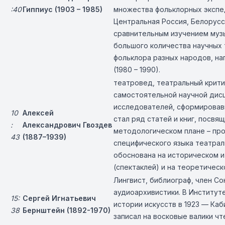
:40
Гиппиус (1903 – 1985)
множества фольклорных экспеди
Центральная Россия, Белорусси
сравнительным изучением музы
большого количества научных 
фольклора разных народов, на
(1980 – 1990).
театровед, театральный крити
самостоятельной научной дисц
исследователей, сформировавш
10
Алексей
стал ряд статей и книг, посв
:
Александрович Гвоздев
методологическом плане – пр
43
(1887–1939)
специфического языка театрал
обоснована на историческом и
(спектаклей) и на теоретическ
Лингвист, библиограф, член С
аудиоархивистики. В Институт
15:
Сергей Игнатьевич
истории искусств в 1923 — Каб
38
Бернштейн (1892-1970)
записал на восковые валики ч