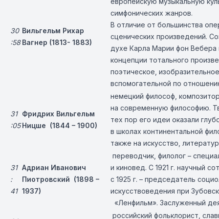
европейскую музыкальную куль
симфонических жанров.
В отличие от большинства опер
30
Вильгельм Рихар
сценических произведений. С
:58
Вагнер (1813- 1883)
духе Карла Марии фон Вебера
концепции тотального произве
поэтическое, изобразительное
вспомогательной по отношени
немецкий философ, композитор,
на современную философию. Тв
31
Фридрих Вильгельм
тех пор его идеи оказали глуб
:05
Ницше (1844 – 1900)
в школах континентальной фил
также на искусство, литератур
переводчик, филолог – специа
31
Адриан Иванович
и киновед. С 1921 г. научный 
:
Пиотровский (1898 –
с 1925 г. – председатель соци
41
1937)
искусствоведения при Зубовс
«Ленфильм». Заслуженный деят
российский фольклорист, слав