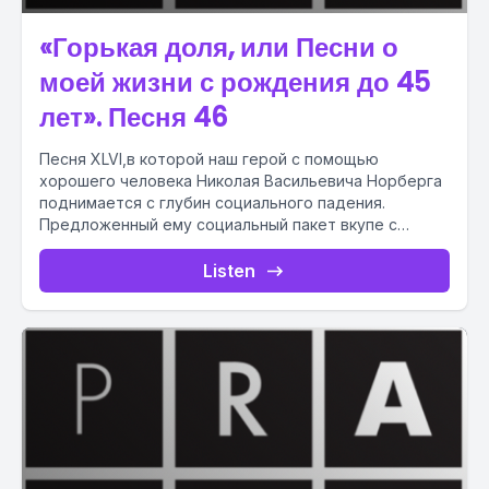
«Горькая доля, или Песни о
моей жизни с рождения до 45
лет». Песня 46
Песня XLVI,в которой наш герой с помощью
хорошего человека Николая Васильевича Норберга
поднимается с глубин социального падения.
Предложенный ему социальный пакет вкупе с
солидной...
Listen