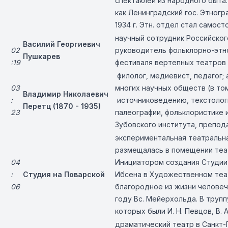
спектаклей из народного быта
как Ленинградский гос. Этног
1934 г. Этн. отдел стал самос
научный сотрудник Российског
Василий Георгиевич
02
руководитель фольклорно-этн
Пушкарев
:19
фестиваля вертепных театров
филолог, медиевист, педагог; а
03
многих научных обществ (в то
Владимир Николаевич
:
источниковедению, текстолог
Перетц (1870 - 1935)
23
палеографии, фольклористике и
Зубовского института, препод
экспериментальная театральна
размещалась в помещении теат
04
Инициатором создания Студии б
:
Студия на Поварской
Ибсена в Художественном теа
06
благородное из жизни человеч
году Вс. Мейерхольда. В труп
которых были И. Н. Певцов, В. А
драматический театр в Санкт-