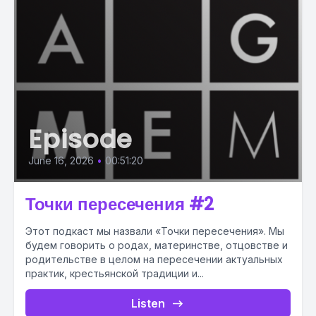
Episode
June 16, 2026
•
00:51:20
Точки пересечения #2
Этот подкаст мы назвали «Точки пересечения». Мы
будем говорить о родах, материнстве, отцовстве и
родительстве в целом на пересечении актуальных
практик, крестьянской традиции и...
Listen