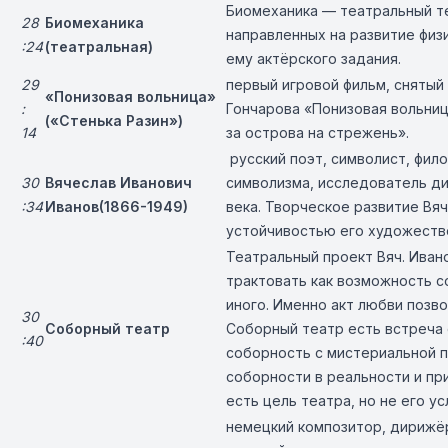
Биомеханика — театральный те
28
Биомеханика
направленных на развитие физ
:24
(театральная)
ему актёрского задания.
29
первый игровой фильм, снятый
«Понизовая вольница»
:
Гончарова «Понизовая вольниц
(«Стенька Разин»)
14
за острова на стрежень».
русский поэт, символист, фило
30
Вячеслав Иванович
символизма, исследователь ди
:34
Иванов(1866-1949)
века. Творческое развитие Вя
устойчивостью его художеств
Театральный проект Вяч. Иван
трактовать как возможность с
иного. Именно акт любви позво
30
Соборный театр
Соборный театр есть встреча 
:40
соборность с мистериальной п
соборности в реальности и при
есть цель театра, но не его у
немецкий композитор, дирижёр