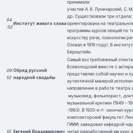
принимали
участие
А. В. Луначарский
,
С. М
др. Существовали три отдела:
04
Институт живого слова
ориентирована на театрально
:52
программы курсов лекций по т
искусству речи, психологии р
Слова» в 1919 году). В инстит
Бернштейн.
Самый востребованный спектак
Всеволодский вместе с актера
09:
Обряд русской
представлял собой научно и 
52
народной свадьбы
аутентичной манерой исполнен
направление в работе театра 
музыковед, фольклорист, докт
музыкальной критики (1949 – 
-1983). В 1920-е гг. окончил к
композиторский факультет Лен
ГИИИ; заведовал кафедрой нар
10
Евгений Владимирович
читал разработанный им курс 