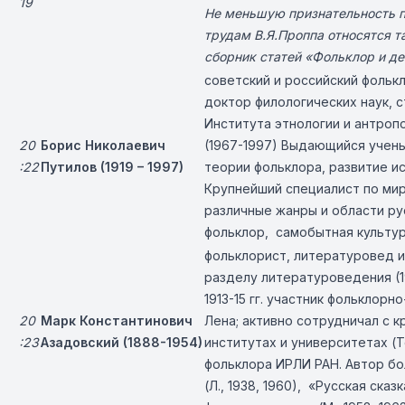
19
Не меньшую признательность п
трудам В.Я.Проппа относятся т
сборник статей «Фольклор и де
советский и российский фолькл
доктор филологических наук, с
Института этнологии и антроп
20
Борис Николаевич
(1967-1997) Выдающийся учены
:22
Путилов (1919 – 1997)
теории фольклора, развитие и
Крупнейший специалист по ми
различные жанры и области ру
фольклор, самобытная культур
фольклорист, литературовед и
разделу литературоведения (1
1913-15 гг. участник фольклор
20
Марк Константинович
Лена; активно сотрудничал с к
:23
Азадовский (1888-1954)
институтах и университетах (Т
фольклора ИРЛИ РАН. Автор бо
(Л., 1938, 1960), «Русская сказ