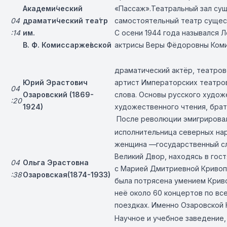
Академи́ческий
«Пассаж».Театральный зал сущес
04
драмати́ческий теа́тр
самостоятельный театр сущест
:14
им.
С осени 1944 года назывался 
В. Ф. Комиссарже́вской
актрисы Веры Фёдоровны Ком
драматический актёр, театров
Юрий Эрастович
артист Императорских театров
04
Озаровский (1869-
слова. Основы русского худож
:20
1924)
художественного чтения, брат
После революции эмигрировал
исполнительница северных нар
женщина —государственный слу
Великий Двор, находясь в гос
04
Ольга Эрастовна
с Марией Дмитриевной Кривопо
:38
Озаровская(1874-1933)
была потрясена умением Криво
неё около 60 концертов по вс
поездках. Именно Озаровской 
Научное и учебное заведение,